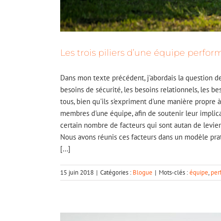
Les trois piliers d’une équipe perfo
Dans mon texte précédent, j'abordais la question de
besoins de sécurité, les besoins relationnels, les 
tous, bien qu'ils s'expriment d'une manière propre
membres d'une équipe, afin de soutenir leur implica
certain nombre de facteurs qui sont autan de levie
Nous avons réunis ces facteurs dans un modèle prat
[...]
15 juin 2018
|
Catégories :
Blogue
|
Mots-clés :
équipe
,
per