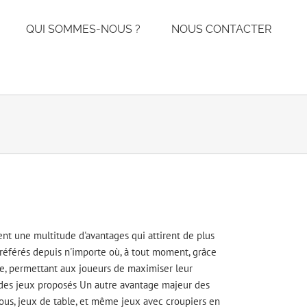
QUI SOMMES-NOUS ?
NOUS CONTACTER
tent une multitude d'avantages qui attirent de plus
préférés depuis n'importe où, à tout moment, grâce
ne, permettant aux joueurs de maximiser leur
é des jeux proposés Un autre avantage majeur des
ous, jeux de table, et même jeux avec croupiers en