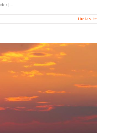
er [...]
Lire la suite