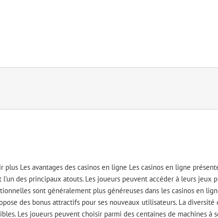
oir plus Les avantages des casinos en ligne Les casinos en ligne présen
 l’un des principaux atouts. Les joueurs peuvent accéder à leurs jeux 
motionnelles sont généralement plus généreuses dans les casinos en lig
opose des bonus attractifs pour ses nouveaux utilisateurs. La diversit
ibles. Les joueurs peuvent choisir parmi des centaines de machines à s