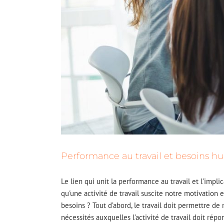
Performance au travail et besoins h
Le lien qui unit la performance au travail et l'impl
qu'une activité de travail suscite notre motivation e
besoins ? Tout d’abord, le travail doit permettre de
nécessités auxquelles l'activité de travail doit rép