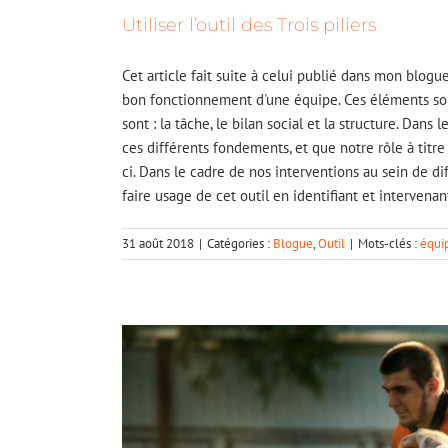
Utiliser l’outil des Trois piliers
Cet article fait suite à celui publié dans mon blogue
bon fonctionnement d'une équipe. Ces éléments son
sont : la tâche, le bilan social et la structure. Da
ces différents fondements, et que notre rôle à titre
ci. Dans le cadre de nos interventions au sein de d
faire usage de cet outil en identifiant et intervena
31 août 2018
|
Catégories :
Blogue
,
Outil
|
Mots-clés :
équi