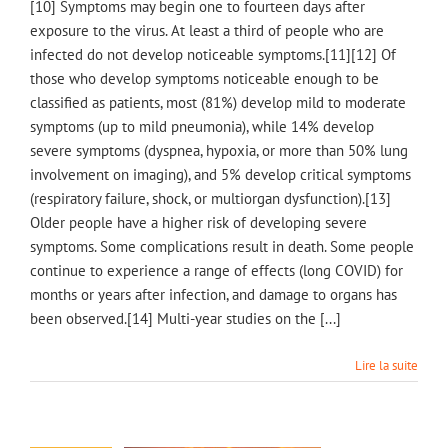
[10] Symptoms may begin one to fourteen days after
exposure to the virus. At least a third of people who are
infected do not develop noticeable symptoms.[11][12] Of
those who develop symptoms noticeable enough to be
classified as patients, most (81%) develop mild to moderate
symptoms (up to mild pneumonia), while 14% develop
severe symptoms (dyspnea, hypoxia, or more than 50% lung
involvement on imaging), and 5% develop critical symptoms
(respiratory failure, shock, or multiorgan dysfunction).[13]
Older people have a higher risk of developing severe
symptoms. Some complications result in death. Some people
continue to experience a range of effects (long COVID) for
months or years after infection, and damage to organs has
been observed.[14] Multi-year studies on the [...]
Lire la suite