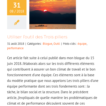
31
08 / 2018
Utiliser l’outil des Trois piliers
31 août 2018
|
Catégories :
Blogue
,
Outil
|
Mots-clés :
équipe
,
performance
Cet article fait suite à celui publié dans mon blogue du 15
juin 2018. J’élaborais alors sur les trois différents éléments
qui contribuent à assurer un bon climat de travail et le bon
fonctionnement d'une équipe. Ces éléments sont à la base
du modèle pratique que nous appelons Les trois piliers d'une
équipe performante dont ses trois fondements sont : la
tâche, le bilan social et la structure. Dans le précédent
article, j'expliquais de quelle manière les problématiques de
climat et de performance découlent souvent de ces