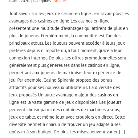
6 août 2026
|
Catégories :
Blogue
Tout savoir sur les jeux de casino en ligne : en savoir plus Les
avantages des casinos en ligne Les casinos en ligne
présentent une multitude d'avantages qui attirent de plus en
plus de joueurs. Premièrement, la commodité est l’un des
principaux atouts. Les joueurs peuvent accéder à leurs jeux
préférés depuis n'importe où, à tout moment, grâce à leur
connexion Internet. De plus, les offres promotionnelles sont
généralement plus généreuses dans les casinos en ligne,
permettant aux joueurs de maximiser leur expérience de
jeu. Par exemple, Casino Spinania propose des bonus
attractifs pour ses nouveaux utilisateurs. La diversité des
jeux proposés Un autre avantage majeur des casinos en
ligne est la vaste gamme de jeux disponibles. Les joueurs
peuvent choisir parmi des centaines de machines à sous,
jeux de table, et même jeux avec croupiers en direct. Cette
diversité permet à chacun de trouver un jeu adapté à ses
goûts et à son budget. De plus, les mises peuvent varier [...]