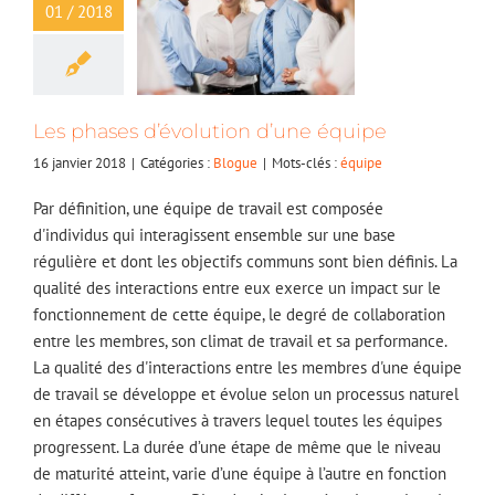
01 / 2018
Les phases d’évolution d’une équipe
16 janvier 2018
|
Catégories :
Blogue
|
Mots-clés :
équipe
Par définition, une équipe de travail est composée
d'individus qui interagissent ensemble sur une base
régulière et dont les objectifs communs sont bien définis. La
qualité des interactions entre eux exerce un impact sur le
fonctionnement de cette équipe, le degré de collaboration
entre les membres, son climat de travail et sa performance.
La qualité des d'interactions entre les membres d'une équipe
de travail se développe et évolue selon un processus naturel
en étapes consécutives à travers lequel toutes les équipes
progressent. La durée d’une étape de même que le niveau
de maturité atteint, varie d’une équipe à l’autre en fonction